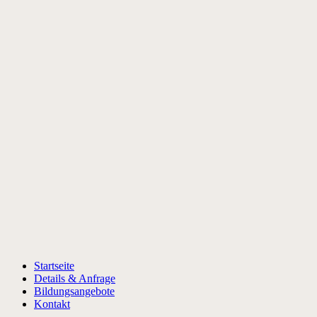
Startseite
Details & Anfrage
Bildungsangebote
Kontakt
Talblick
Start
Alle Beiträge
Uncategorized
Talblick
Startseite
Details & Anfrage
Bildungsangebote
Kontakt
08.08.2026
0
Likes
Kategorie:
Uncategorized
Tags:
Bildergalerie